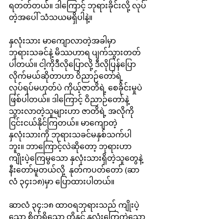
ရတတ်တယ်။ ဒါကြောင့် ဘုရားခိုင်းလို့ လုပ်
တဲ့အပေါ် သံသယမရှိပါနဲ့။
နှလုံးသား မာကျောလာတဲ့အခါမှာ 
ဘုရားသခင်နဲ့ မိဿဟာရ ပျက်သွားတတ်
ပါတယ်။ ငါ့ကိုဒီလိုပြောလို့ ဒီလိုပြန်ပြော
လိုက်မယ်ဆိုတာဟာ ဝိညာဉ်တော်ရဲ့ 
လုပ်ရပ်မဟုတ်ပဲ ကိုယ့်ဇာတိရဲ့ စေခိုင်းမှုပဲ 
ဖြစ်ပါတယ်။ ဒါကြောင့် ဝိညာဉ်တော်နဲ့ 
သွားလာတဲ့သူများဟာ ဇာတိရဲ့ အလိုကို 
ငြင်းငယ်နိုင်ကြတယ်။ မာကျောတဲ့
နှလုံးသားကို ဘုရားသခင်မနှစ်သက်ပါ
ဘူး။ ဘာကြောင့်လဲဆိုတော့ ဘုရားဟာ 
ကျိုးပဲ့ကြေမွသော နှလုံးသားရှိတဲ့သူတွေနဲ့ 
နီးတော်မူတယ်လို့  နုတ်ကပတ်တော် (ဆာ
လံ ၃၄း၁၈)မှာ ပြောထားပါတယ်။
ဆာလံ ၃၄:၁၈ ထာဝရဘုရားသည် ကျိုးပဲ့
သော စိတ်ရှိသော တို့နှင့် နှလုံးကြေကွဲသော 