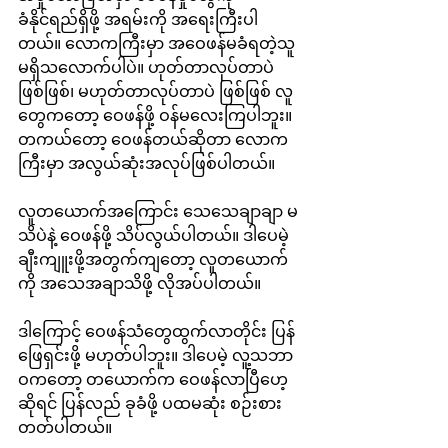
ခံနိုင်ရည်ရှိဖို့ အရမ်းကို အရေးကြီးပါ
တယ်။ လောကကြီးမှာ အဝေဖန်မခံရတဲ့သူ 
မရှိသလောက်ပါပဲ။ ဟုတ်တာလုပ်တာပဲ 
ဖြစ်ဖြစ်၊ မဟုတ်တာလုပ်တာပဲ ဖြစ်ဖြစ် လူ
တွေကတော့ ဝေဖန်ဖို့ ဝန်မလေးကြပါဘူး။ 
တကယ်တော့ ဝေဖန်တယ်ဆိုတာ လောက
ကြီးမှာ အလွယ်ဆုံးအလုပ်ဖြစ်ပါတယ်။
လူတယောက်အကြောင်း သေသေချာချာ မ
သိပဲနဲ့ ဝေဖန်ဖို့ သိပ်လွယ်ပါတယ်။ ဒါပေမဲ့ 
ချီးကျူးဖို့အတွက်ကျတော့ လူတယောက်
ကို အသေအချာသိဖို့ လိုအပ်ပါတယ်။
ဒါကြောင့် ဝေဖန်သံတွေထွက်လာတိုင်း ပြန်
ဖြေရှင်းဖို့ မဟုတ်ပါဘူး။ ဒါပေမဲ့ လူ့သဘာ
ဝကတော့ တယောက်က ဝေဖန်လာပြီဟေ့
ဆိုရင် ပြန်လည် ခုခံဖို့ ပထမဆုံး စဉ်းစား
တတ်ပါတယ်။