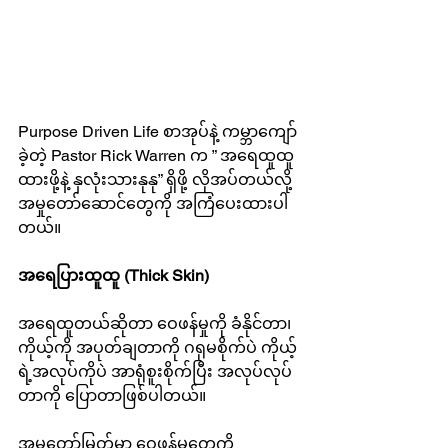
Purpose Driven Life စာအုပ်နဲ့ ကမ္ဘာကျော်
ခဲ့တဲ့ Pastor Rick Warren က ” အရေထူထူ
ထားဖို့နဲ့ နှလုံးသားနုနု” ရှိဖို့ လိုအပ်တယ်လို့ 
အမှုတော်ဆောင်တွေကို အကြံပေးထားပါ
တယ်။
အရေပြားထူထူ (Thick Skin)
အရေထူတယ်ဆိုတာ ဝေဖန်မှုကို ခံနိုင်တာ၊ 
ကိုယ့်ကို အပုတ်ချတာကို ဂရုမစိုက်ပဲ ကိုယ့်
ရဲ့အလုပ်ကိုပဲ အာရုံစူးစိုက်ပြီး အလုပ်လုပ်
တာကို ပြောတာဖြစ်ပါတယ်။
အမှုတော်မြတ်မှာ ဝေဖန်မှုတွေကို 