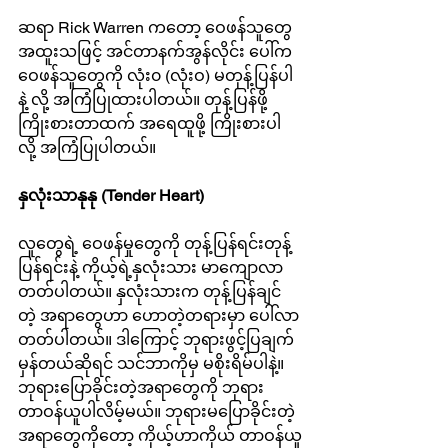
ဆရာ Rick Warren ကတော့ ဝေဖန်သူတွေ 
အထူးသဖြင့် အင်တာနက်အွန်လိုင်း ပေါ်က 
ဝေဖန်သူတွေကို လုံး၀ (လုံးဝ) မတုန့်ပြန်ပါ
နဲ့ လို့ အကြံပြုထားပါတယ်။ တုန့်ပြန်ဖို့ 
ကြိုးစားတာထက် အရေထူဖို့ ကြိုးစားပါ
လို့ အကြံပြုပါတယ်။
နှလုံးသာနုနု (Tender Heart)
လူတွေရဲ့ ဝေဖန်မှုတွေကို တုန့်ပြန်ရင်းတုန့်
ပြန်ရင်းနဲ့ ကိုယ့်ရဲ့နှလုံးသား မာကျောလာ
တတ်ပါတယ်။ နှလုံးသားက တုန့်ပြန်ချင်
တဲ့ အရာတွေဟာ ဟောတဲ့တရားမှာ ပေါ်လာ
တတ်ပါတယ်။ ဒါကြောင့် ဘုရားဖွင့်ပြချက်
မှန်တယ်ဆိုရင် သင်ဘာကိုမှ မစိုးရိမ်ပါနဲ့။ 
ဘုရားပြောခိုင်းတဲ့အရာတွေကို ဘုရား
တာဝန်ယူပါလိမ့်မယ်။ ဘုရားမပြောခိုင်းတဲ့ 
အရာတွေကိုတော့ ကိုယ့်ဟာကိုယ် တာဝန်ယူ