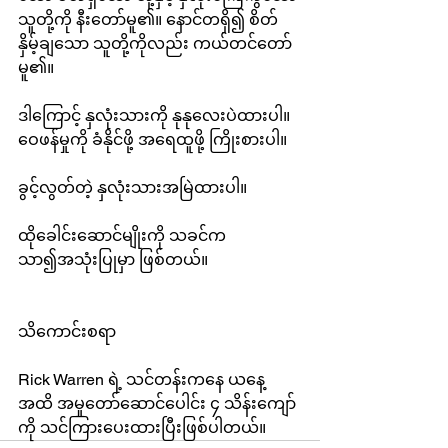
သူတို့ကို နီးတော်မူ၏။ နောင်တရှိ၍ စိတ်
နှိမ့်ချသော သူတို့ကိုလည်း ကယ်တင်တော်
မူ၏။
ဒါကြောင့် နှလုံးသားကို နုနုလေးပဲထားပါ။ 
ဝေဖန်မှုကို ခံနိုင်ဖို့ အရေထူဖို့ ကြိုးစားပါ။
ခွင့်လွတ်တဲ့ နှလုံးသားအမြဲထားပါ။
ထိုခေါင်းဆောင်မျိုးကို သခင်က 
သာ၍အသုံးပြုမှာ ဖြစ်တယ်။
သိကောင်းစရာ
Rick Warren ရဲ့ သင်တန်းကနေ ယနေ့
အထိ အမှုတော်ဆောင်ပေါင်း ၄ သိန်းကျော်
ကို သင်ကြားပေးထားပြီးဖြစ်ပါတယ်။